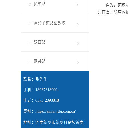
抗裂贴
首先，抗裂贴的
对而言，较厚的
高分子道路密封胶
双面贴
网裂贴
联系：张先生
手机：18937318900
电话：0373-2098818
网址：
https://anhui.jtlq.com.cn/
地址：河南新乡市新乡县翟坡镇南