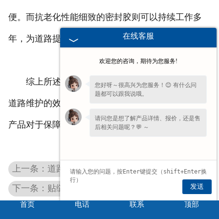
便。而抗老化性能细致的密封胶则可以持续工作多
在线客服
年，为道路提供可靠的保护。
欢迎您的咨询，期待为您服务!
综上所述，道路密封胶的抗老化性能直接关系到
您好呀～很高兴为您服务！😊 有什么问
题都可以跟我说哦。
道路维护的效果和成本，选择具有良好抗老化性能的
请问您是想了解产品详情、报价，还是售
产品对于保障道路的长期稳定运行至关重要。
后相关问题呢？💬 ～
上一条：道路密封胶在寒冷地区的使用效果如何？
发送
下一条：贴缝带：小材料，大作用——修补裂缝的推荐
首页
电话
联系
顶部