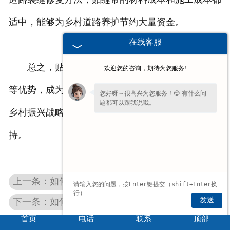
适中，能够为乡村道路养护节约大量资金。
在线客服
总之，贴缝带以其操作简便、防水抗裂、成本低
欢迎您的咨询，期待为您服务!
等优势，成为解决乡村道路裂缝问题的理想选择，为
您好呀～很高兴为您服务！😊 有什么问
题都可以跟我说哦。
乡村振兴战略中的交通基础设施建设提供了有力支
持。
上一条：如何确保抗裂贴安装的牢固性呢？
发送
下一条：如何确保道路密封胶与路面的粘结牢固度呢
首页
电话
联系
顶部