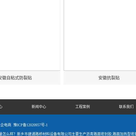
安徽自粘式防裂贴
安徽抗裂贴
心
新闻中心
工程案例
联系我们
中企电商
豫ICP备12020957号-1
怎么样？新乡市建通路桥材料设备有限公司主要生产沥青路面密封胶,路面加热型密封