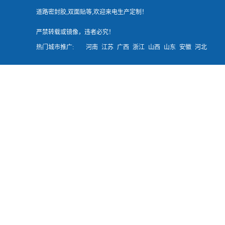
道路密封胶,双面贴等,欢迎来电生产定制！
严禁转载或镜像，违者必究！
热门城市推广:
河南
江苏
广西
浙江
山西
山东
安徽
河北