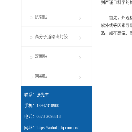
列严谨且科学的
抗裂贴
首先，外观检查
紫外线等因素导
贴，如在高温、
高分子道路密封胶
双面贴
网裂贴
联系：张先生
手机：18937318900
电话：0373-2098818
网址：
https://anhui.jtlq.com.cn/