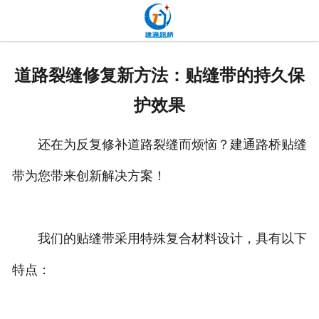
网站首页
关于我们
道路裂缝修复新方法：贴缝带的持久保
产品中心
护效果
新闻中心
还在为反复修补道路裂缝而烦恼？建通路桥贴缝
发货现场
带为您带来创新解决方案！
工程案例
厂容厂貌
我们的贴缝带采用特殊复合材料设计，具有以下
特点：
联系我们