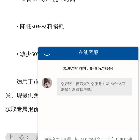
• 降低50%材料损耗
在线客服
• 减少60%重复修补次数
欢迎您的咨询，期待为您服务!
适用于市政道路、小区路面、停车场等多种场
您好呀～很高兴为您服务！😊 有什么问
题都可以跟我说哦。
景。现提供免费样品试用和专门施工指导，立即咨询
获取专属报价方案！
上一条：一贴即合：贴缝带实现路面裂缝长效修复的实用方案