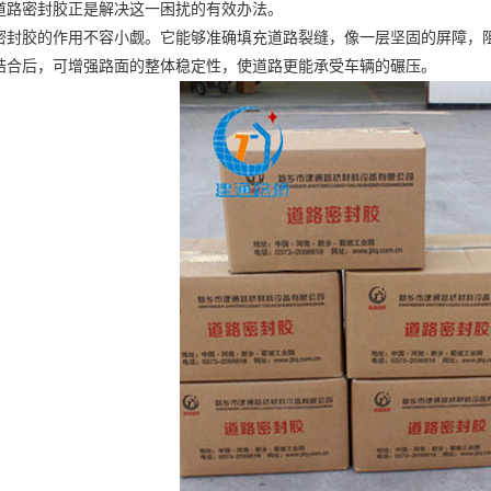
Previous slide
Next slide
停车场道路密封胶：让你的停车
来源：
https://anhui.jtlq.com.cn/news/967701.html
发布
大量车辆的进出、停放，时间一长，道路表面难免出现裂缝、坑洼等问
道路密封胶正是解决这一困扰的有效办法。
胶的作用不容小觑。它能够准确填充道路裂缝，像一层坚固的屏障，阻
结合后，可增强路面的整体稳定性，使道路更能承受车辆的碾压。