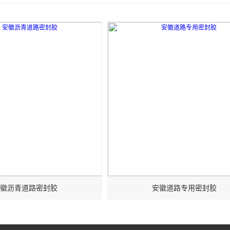
密封胶实测对比：性价比分析报告
水救星！抗裂贴防水效果实测对比
封胶,停车场道路密封胶
胶使用环境 冷热施工材料区分
量采购避坑指南：别只看单价，耐候性才是控本核心
渗 道路密封胶使用经验总结
面裂缝修补实用指南