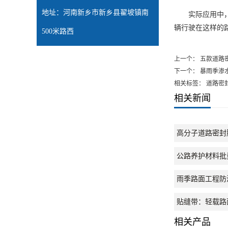
高分子道路密封胶
双面贴
网裂贴
联系：张先生
手机：18937318900
电话：0373-2098818
网址：
https://anhui.jtlq.com.cn/
地址：河南新乡市新乡县翟坡镇南
实际应用中，许
辆行驶在这样的
500米路西