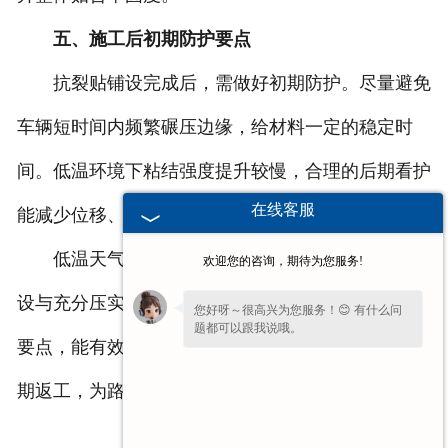
五、施工后初期防护要点
抗裂贴铺设完成后，需做好初期防护。尽量避免
车辆短时间内频繁碾压边缘，给材料一定的稳定时
间。低温环境下粘结强度提升较慢，合理的后期看护
在线客服
能减少位移、翘边现象，让防护效果更稳定。
低温天气只要做好路面清理、材料适配、规范铺
欢迎您的咨询，期待为您服务!
设与充分压实，抗裂贴即可正常施工应用。掌握以上
您好呀～很高兴为您服务！😊 有什么问
题都可以跟我说哦。
要点，能有效提升低温环境下道路养护质量，减少后
期返工，为路面提供持续稳定的防护。