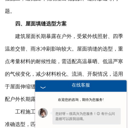
题。
四、屋面填缝选型方案
建筑屋面长期暴露在户外，受紫外线照射、四季
温差交替、雨水冲刷影响较大。屋面填缝的选型，重
点考量材料的耐候性能，需适配高温暴晒、低温严寒
的气候变化，减少材料粉化、流淌、开裂情况，适用
在线客服
于屋面伸缩缝、墙接缝、防水层搭接缝隙等位置，适
配户外长期露天施工工况。
欢迎您的咨询，期待为您服务!
工程施工可根据实际工况、缝隙类型与使用环境
您好呀～很高兴为您服务！😊 有什么问
题都可以跟我说哦。
准确选型，匹配对应场景的固体沥青条，适配各类防