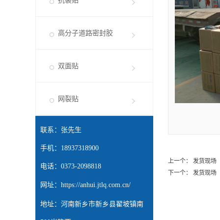
抗裂贴
高分子道路密封胶
双面贴
网裂贴
联系：张先生
手机：18937318900
上一个：
发货现场
电话：0373-2098818
下一个：
发货现场
网址：
https://anhui.jtlq.com.cn/
地址：河南新乡市新乡县翟坡镇南