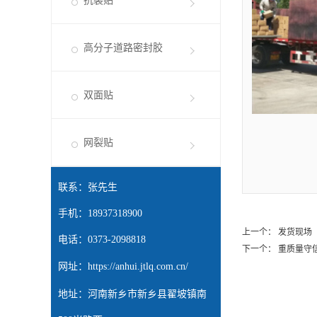
抗裂贴
高分子道路密封胶
双面贴
网裂贴
联系：张先生
手机：18937318900
上一个：
发货现场
电话：0373-2098818
下一个：
重质量守
网址：
https://anhui.jtlq.com.cn/
地址：河南新乡市新乡县翟坡镇南