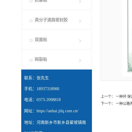
抗裂贴
高分子道路密封胶
双面贴
网裂贴
联系：张先生
手机：18937318900
上一个：
一种环 保
电话：0373-2098818
下一个：
一种公路
网址：
https://anhui.jtlq.com.cn/
地址：河南新乡市新乡县翟坡镇南