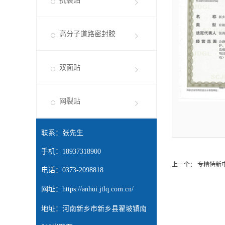
抗裂贴
高分子道路密封胶
双面贴
网裂贴
联系：张先生
手机：18937318900
上一个：
专精特新
电话：0373-2098818
网址：
https://anhui.jtlq.com.cn/
地址：河南新乡市新乡县翟坡镇南