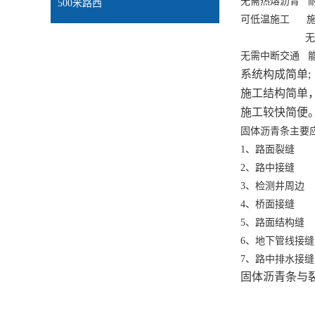
无需热熔沥青
500米路西
可低温施工
无
无需中断交通
系统构成简单
;
施工结构简单
施工较快简便
固体沥青条
主要
1
、路面裂缝
2
、路中接缝
3
、检测井周边
4
、桥面接缝
5
、路面结构缝
6
、地下管线接缝
7
、路中排水接缝
固体沥青条与