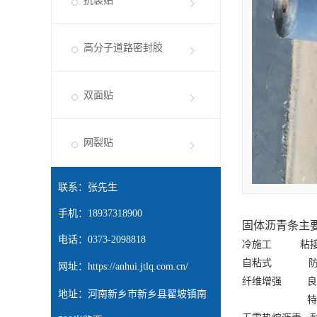
抗裂贴
高分子道路密封胶
双面贴
网裂贴
联系：张先生
手机：18937318900
固体沥青条
主
电话：0373-2098818
冷施工
粘
自粘式
网址：
https://anhui.jtlq.com.cn/
纤维增强
良
地址：河南新乡市新乡县翟坡镇南
特