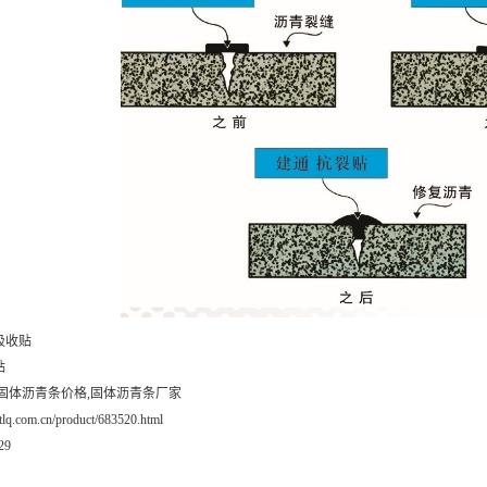
吸收贴
贴
,固体沥青条价格,固体沥青条厂家
.jtlq.com.cn/product/683520.html
29