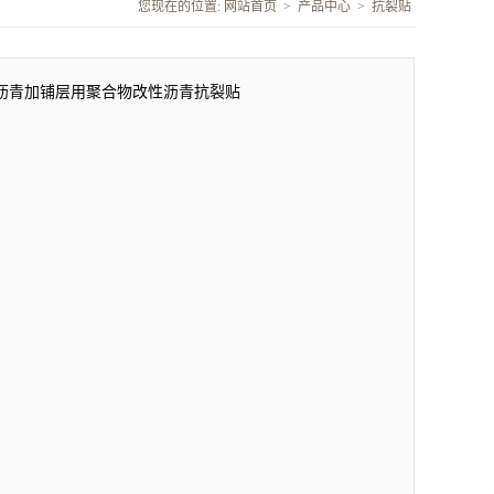
您现在的位置:
网站首页
>
产品中心
>
抗裂贴
沥青加铺层用聚合物改性沥青抗裂贴