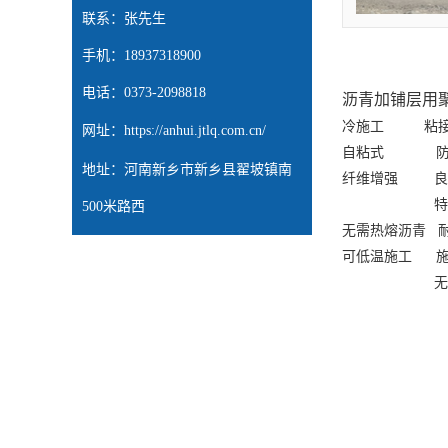
抗裂贴
高分子道路密封胶
双面贴
网裂贴
联系：张先生
手机：18937318900
电话：0373-2098818
沥青加铺层用
冷施工
粘
网址：
https://anhui.jtlq.com.cn/
自粘式
地址：河南新乡市新乡县翟坡镇南
纤维增强
良