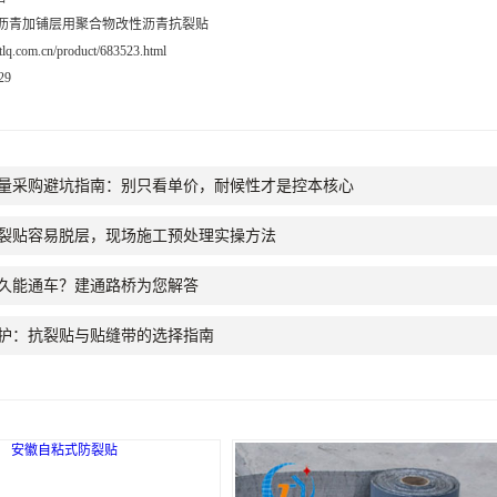
吸收层
贴
,沥青加铺层用聚合物改性沥青抗裂贴
.jtlq.com.cn/product/683523.html
29
量采购避坑指南：别只看单价，耐候性才是控本核心