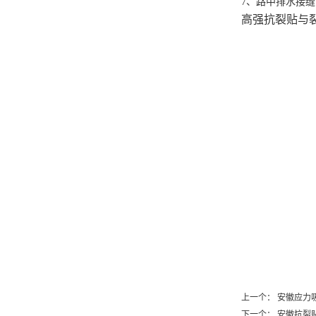
施工结构简单
施工较快简便
沥青加铺层用聚
1
、路面裂缝
2
、路中接缝
3
、检测井周边
4
、桥面接缝
5
、路面结构缝
6
、地下管线接缝
7
、路中排水接缝
高强抗裂贴
与