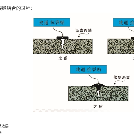
，可自制
;
。
合物改性沥青抗裂贴
主要应用于
：
裂缝结合的过程：