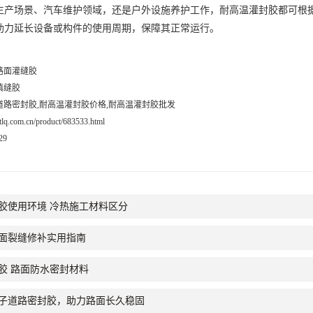
照常规灌封流程，清理待填充缝隙的杂质后，将耐高温灌封胶注入缝隙
边缘，形成稳定的密封层，阻挡灰尘、水汽等杂质进入，同时在高温环境
场景、汽车维护领域，还是户外设施养护工作，耐高温灌封胶都可根据
助力延长设备或构件的使用周期，保障其正常运行。
路面灌缝胶
填缝胶
道路密封胶,耐高温灌封胶价格,耐高温灌封胶批发
.jtlq.com.cn/product/683533.html
29
胶使用环境 冷热施工材料区分
面裂缝修补实用指南