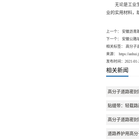
操作时，只需按
500米路西
能紧密贴合缝隙
坏。
无论是工业生产
业的实用材料，
上一个：
安徽沥青
下一个：
安徽公路
相关标签： 高分子
来源：
https://anhui
发布时间：2021-01-
相关新闻
高分子道路密封
贴缝带：轻载路