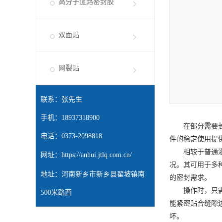
抗裂贴
高分子道路密封胶
双面贴
网裂贴
联系：张先生
手机：18937318900
在部分需要长期
电话：0373-2098818
件的稳定使用提
相较于普通灌封
网址：
https://anhui.jtlq.com.cn/
况。其可用于多
地址：河南新乡市新乡县翟坡镇南
的密封需求。