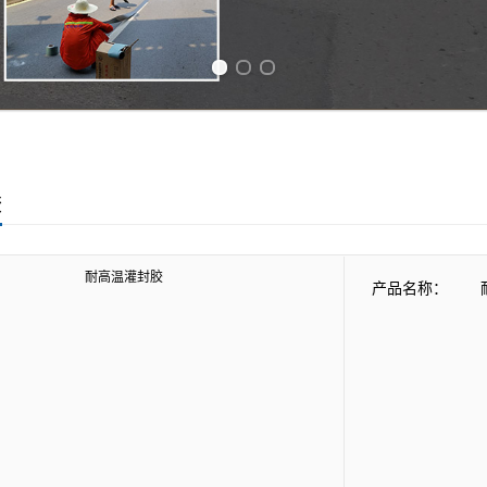
Previous slide
Next slide
胶
产品名称：