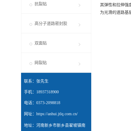
抗裂贴
其弹性和拉伸强
为光滑的道路基
高分子道路密封胶
双面贴
网裂贴
联系：张先生
手机：18937318900
电话：0373-2098818
网址：
https://anhui.jtlq.com.cn/
地址：河南新乡市新乡县翟坡镇南