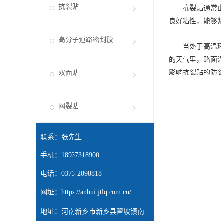
抗裂贴
抗裂贴通常由高
良好粘性，能够
高分子道路密封胶
当处于高温环境
的天气里，路面
影响抗裂贴的防
双面贴
网裂贴
联系：张先生
手机：18937318900
电话：0373-2098818
网址：
https://anhui.jtlq.com.cn/
地址：河南新乡市新乡县翟坡镇南