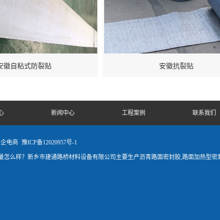
安徽自粘式防裂贴
安徽抗裂贴
心
新闻中心
工程案例
联系我们
中企电商
豫ICP备12020957号-1
怎么样？新乡市建通路桥材料设备有限公司主要生产沥青路面密封胶,路面加热型密封