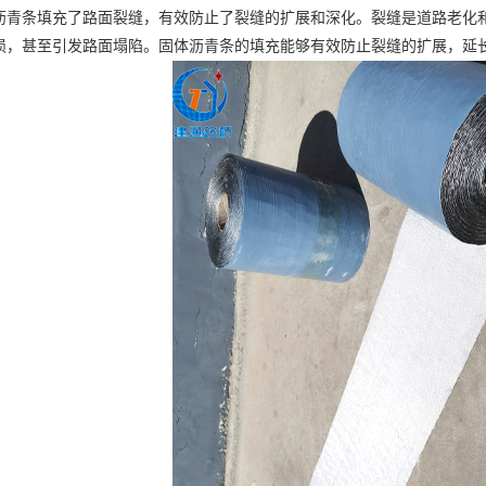
条填充了路面裂缝，有效防止了裂缝的扩展和深化。裂缝是道路老化和
损，甚至引发路面塌陷。固体沥青条的填充能够有效防止裂缝的扩展，延