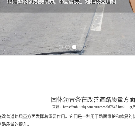
Previous slide
Next slide
固体沥青条在改善道路质量方
来源：
https://anhui.jtlq.com.cn/news/967647.html
发布
善道路质量方面发挥着重要作用。它们是一种用于路面维护和修复的新
道路质量的提升。