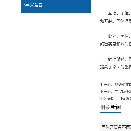
500米路西
其次，固体沥青
和开裂。固体沥
此外，固体沥青
的密实度和均匀
综上所述，固体
提高了路面的整
上一个：
贴缝带在
下一个：
在实际使
相关标签： 固体沥
相关新闻
固体沥青条不同