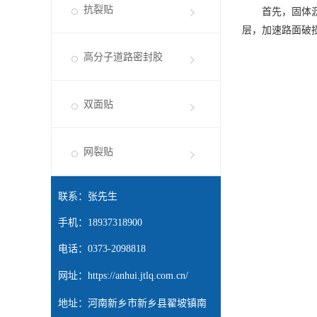
抗裂贴
首先，固体沥青
层，加速路面破
高分子道路密封胶
双面贴
网裂贴
联系：张先生
手机：18937318900
电话：0373-2098818
网址：
https://anhui.jtlq.com.cn/
地址：河南新乡市新乡县翟坡镇南